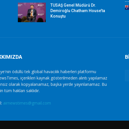
TUSAŞ Genel Müdürü Dr.
Demiroğlu Chatham House’ta
Konuştu
KKIMIZDA
B
ye'nin ödüllü tek global havacılık haberleri platformu
ewsTimes, içerikleri kaynak gösterilmeden alıntı yapılamaz
zinsiz olarak kopyalanamaz, başka yerde yayınlanamaz. Bu
in tüm hakları saklıdır.
l:
airnewstimes@gmail.com