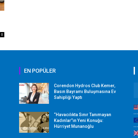
0
EN POPÜLER
Corendon Hydros Club Kemer,
r
Basın Bayramı Buluşmasına Ev
Sahipliği Yaptı
“Havacılıkta Sınır Tanımayan
Kadınlar”ın Yeni Konuğu:
Hürriyet Munanoğlu