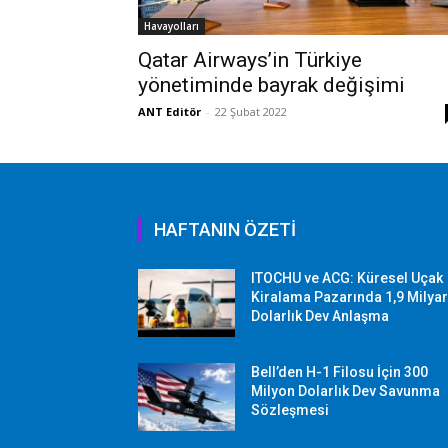
Havayolları
Qatar Airways’in Türkiye
yönetiminde bayrak değişimi
ANT Editör
-
22 Şubat 2022
HAFTANIN ÖZETİ
ITOCHU ve ACG: Küresel Uçak
Kiralama Pazarında 1,9 Milya
Dolarlık Dev Anlaşma
Bell’den H-1 Filosu İçin 300
Milyon Dolarlık Dev Savunma
Sözleşmesi