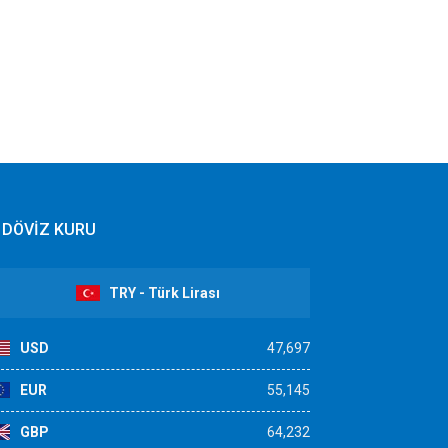
DÖVİZ KURU
TRY - Türk Lirası
USD
47,697
EUR
55,145
GBP
64,232