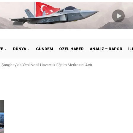
YE
DÜNYA
GÜNDEM
ÖZEL HABER
ANALIZ – RAPOR
İL
 Şanghay’da Yeni Nesil Havacılık Eğitim Merkezini Açtı