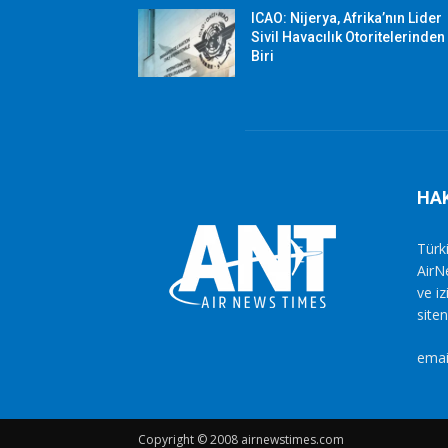
ICAO: Nijerya, Afrika’nın Lider
Sivil Havacılık Otoritelerinden
Biri
HA
Türki
AirN
ve i
siten
emai
Copyright © 2008 airnewstimes.com