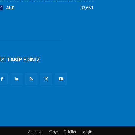
AUD
33,651
İZİ TAKİP EDİNİZ
Anasayfa
Künye
Ödüller
İletişim