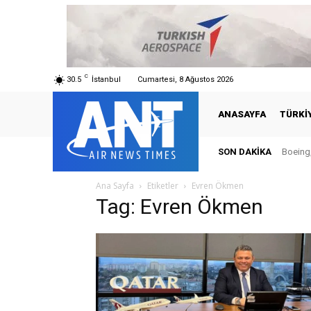
C
30.5
İstanbul
Cumartesi, 8 Ağustos 2026
ANASAYFA
TÜRKI
SON DAKIKA
Boeing,
Ana Sayfa
Etiketler
Evren Ökmen
Tag: Evren Ökmen