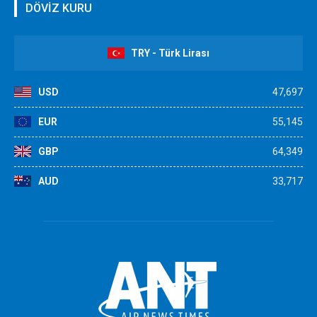
DÖVİZ KURU
TRY - Türk Lirası
USD
47,697
EUR
55,145
GBP
64,349
AUD
33,717