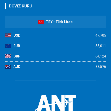
DÖVİZ KURU
TRY - Türk Lirası
USD
47,705
EUR
55,011
GBP
64,124
AUD
33,576