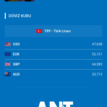
DÖVİZ KURU
TRY - Türk Lirası
USD
47,698
EUR
55,151
GBP
64,383
AUD
33,713