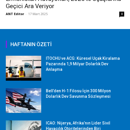
Geçici Ara Veriyor
ANT Editor
-
17 Mart 2025
0
HAFTANIN ÖZETİ
ITOCHU ve ACG: Küresel Uçak Kiralama
Pazarında 1,9 Milyar Dolarlık Dev
Anlaşma
Bell’den H-1 Filosu İçin 300 Milyon
Dolarlık Dev Savunma Sözleşmesi
ICAO: Nijerya, Afrika’nın Lider Sivil
Havacılık Otoritelerinden Biri