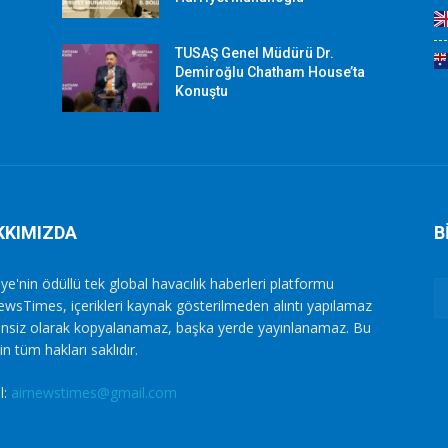
TUSAŞ Genel Müdürü Dr.
Demiroğlu Chatham House’ta
Konuştu
KKIMIZDA
B
ye'nin ödüllü tek global havacılık haberleri platformu
ewsTimes, içerikleri kaynak gösterilmeden alıntı yapılamaz
zinsiz olarak kopyalanamaz, başka yerde yayınlanamaz. Bu
in tüm hakları saklıdır.
l:
airnewstimes@gmail.com