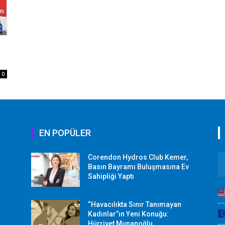
0
EN POPÜLER
Corendon Hydros Club Kemer,
r
Basın Bayramı Buluşmasına Ev
Sahipliği Yaptı
“Havacılıkta Sınır Tanımayan
Kadınlar”ın Yeni Konuğu:
Hürriyet Munanoğlu