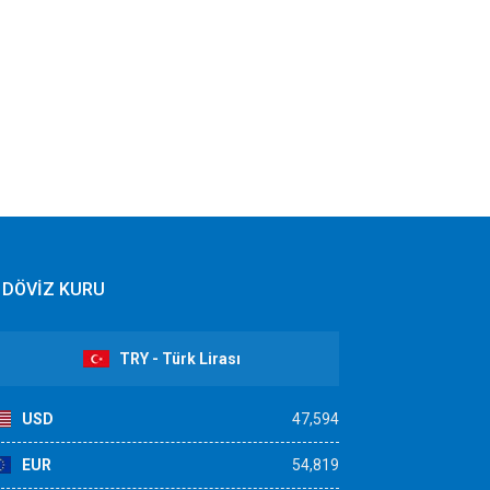
DÖVİZ KURU
TRY - Türk Lirası
USD
47,594
EUR
54,819