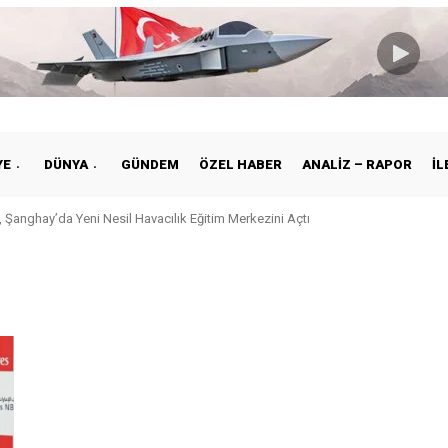
YE
DÜNYA
GÜNDEM
ÖZEL HABER
ANALIZ – RAPOR
İL
 Şanghay’da Yeni Nesil Havacılık Eğitim Merkezini Açtı