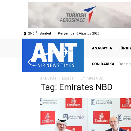
C
26.6
İstanbul
Perşembe, 6 Ağustos 2026
ANASAYFA
TÜRKI
SON DAKIKA
Boeing,
Ana Sayfa
Etiketler
Emirates NBD
Tag: Emirates NBD