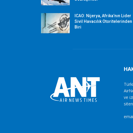
ICAO: Nijerya, Afrika’nın Lider
Sivil Havacılık Otoritelerinden
Biri
HA
Türki
AirN
ve i
siten
emai