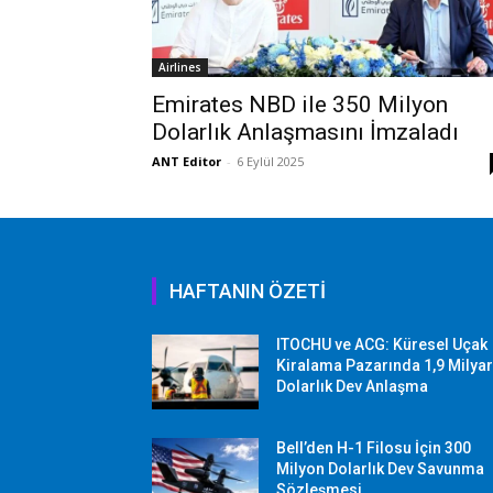
Airlines
Emirates NBD ile 350 Milyon
Dolarlık Anlaşmasını İmzaladı
ANT Editor
-
6 Eylül 2025
HAFTANIN ÖZETİ
ITOCHU ve ACG: Küresel Uçak
Kiralama Pazarında 1,9 Milya
Dolarlık Dev Anlaşma
Bell’den H-1 Filosu İçin 300
Milyon Dolarlık Dev Savunma
Sözleşmesi