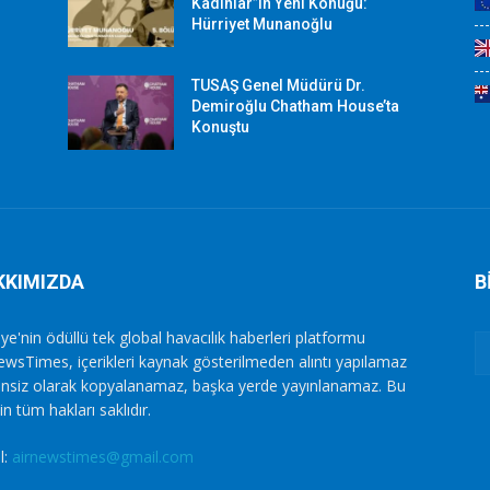
Kadınlar”ın Yeni Konuğu:
Hürriyet Munanoğlu
TUSAŞ Genel Müdürü Dr.
Demiroğlu Chatham House’ta
Konuştu
KKIMIZDA
B
ye'nin ödüllü tek global havacılık haberleri platformu
ewsTimes, içerikleri kaynak gösterilmeden alıntı yapılamaz
zinsiz olarak kopyalanamaz, başka yerde yayınlanamaz. Bu
in tüm hakları saklıdır.
l:
airnewstimes@gmail.com