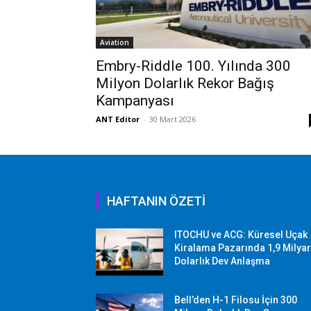
Aviation
Embry-Riddle 100. Yılında 300
Milyon Dolarlık Rekor Bağış
Kampanyası
ANT Editor
-
30 Mart 2026
HAFTANIN ÖZETİ
ITOCHU ve ACG: Küresel Uçak
Kiralama Pazarında 1,9 Milya
Dolarlık Dev Anlaşma
Bell’den H-1 Filosu İçin 300