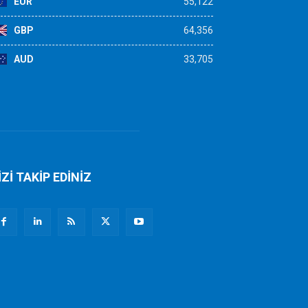
EUR
55,122
GBP
64,356
AUD
33,705
İZİ TAKİP EDİNİZ