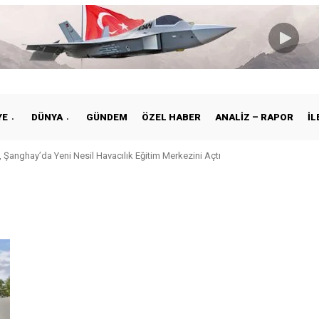
YE
DÜNYA
GÜNDEM
ÖZEL HABER
ANALIZ – RAPOR
İL
 Şanghay’da Yeni Nesil Havacılık Eğitim Merkezini Açtı