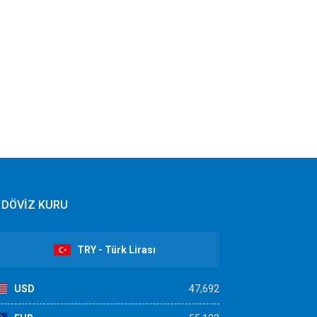
DÖVİZ KURU
TRY - Türk Lirası
USD
47,692