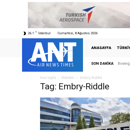
C
26.1
İstanbul
Cumartesi, 8 Ağustos 2026
ANASAYFA
TÜRKI
SON DAKIKA
Boeing,
Ana Sayfa
Etiketler
Embry-Riddle
Tag: Embry-Riddle