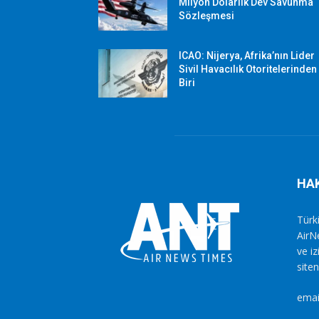
Milyon Dolarlık Dev Savunma
Sözleşmesi
ICAO: Nijerya, Afrika’nın Lider
Sivil Havacılık Otoritelerinden
Biri
HA
Türki
AirN
ve i
siten
emai