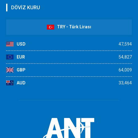
DÖVİZ KURU
TRY - Türk Lirası
USD
47,594
EUR
54,827
GBP
64,009
AUD
33,464