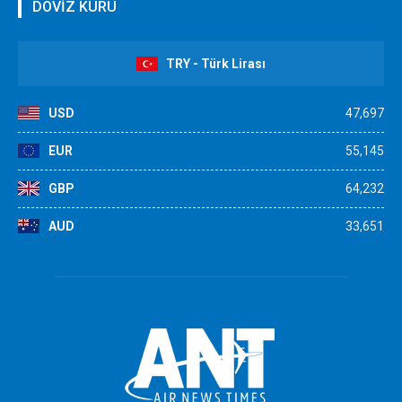
DÖVİZ KURU
TRY - Türk Lirası
USD
47,697
EUR
55,145
GBP
64,232
AUD
33,651