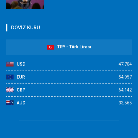
DÖVİZ KURU
TRY - Türk Lirası
USD
47,704
EUR
54,957
GBP
64,142
AUD
33,565