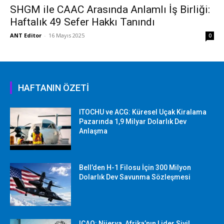
SHGM ile CAAC Arasında Anlamlı İş Birliği:
Haftalık 49 Sefer Hakkı Tanındı
ANT Editor
-
16 Mayıs 2025
0
HAFTANIN ÖZETİ
ITOCHU ve ACG: Küresel Uçak Kiralama
Pazarında 1,9 Milyar Dolarlık Dev
Anlaşma
Bell’den H-1 Filosu İçin 300 Milyon
Dolarlık Dev Savunma Sözleşmesi
ICAO: Nijerya, Afrika’nın Lider Sivil