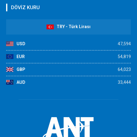
DÖVİZ KURU
TRY - Türk Lirası
USD
47,594
EUR
54,819
GBP
64,023
AUD
33,444