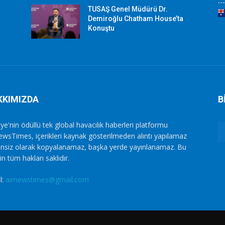
TUSAŞ Genel Müdürü Dr.
Demiroğlu Chatham House’ta
Konuştu
KKIMIZDA
B
ye'nin ödüllü tek global havacılık haberleri platformu
ewsTimes, içerikleri kaynak gösterilmeden alıntı yapılamaz
zinsiz olarak kopyalanamaz, başka yerde yayınlanamaz. Bu
in tüm hakları saklıdır.
l:
airnewstimes@gmail.com