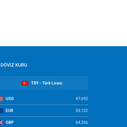
DÖVİZ KURU
TRY - Türk Lirası
USD
47,692
EUR
55,122
GBP
64,356