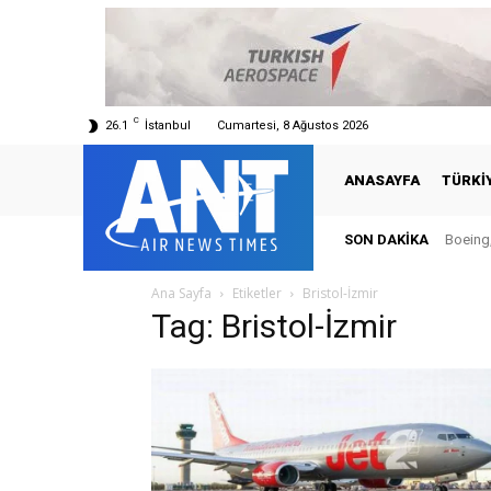
C
26.1
İstanbul
Cumartesi, 8 Ağustos 2026
ANASAYFA
TÜRKI
SON DAKIKA
Boeing,
Ana Sayfa
Etiketler
Bristol-İzmir
Tag: Bristol-İzmir