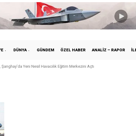
YE
DÜNYA
GÜNDEM
ÖZEL HABER
ANALIZ – RAPOR
İL
 Şanghay’da Yeni Nesil Havacılık Eğitim Merkezini Açtı