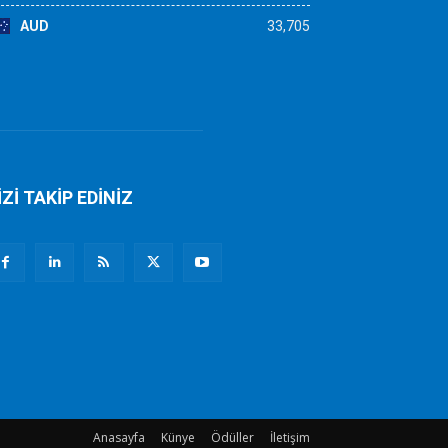
AUD
33,705
İZİ TAKİP EDİNİZ
Anasayfa
Künye
Ödüller
İletişim