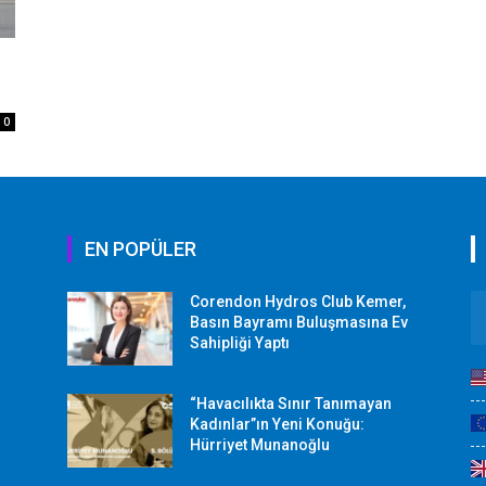
0
EN POPÜLER
Corendon Hydros Club Kemer,
r
Basın Bayramı Buluşmasına Ev
Sahipliği Yaptı
“Havacılıkta Sınır Tanımayan
Kadınlar”ın Yeni Konuğu:
Hürriyet Munanoğlu