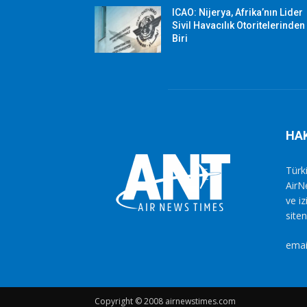
ICAO: Nijerya, Afrika’nın Lider
Sivil Havacılık Otoritelerinden
Biri
HA
Türki
AirN
ve i
siten
emai
Copyright © 2008 airnewstimes.com