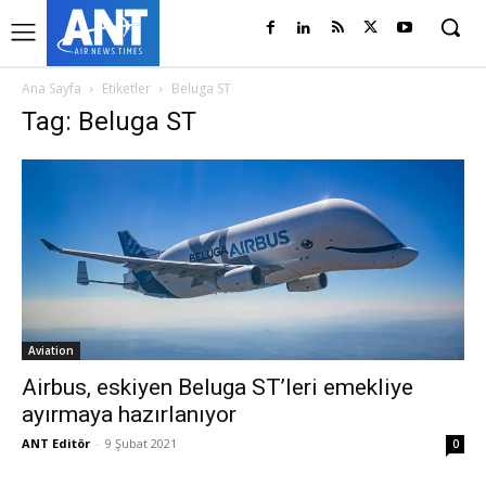
Ana Sayfa
Etiketler
Beluga ST
Tag: Beluga ST
Aviation
Airbus, eskiyen Beluga ST’leri emekliye
ayırmaya hazırlanıyor
ANT Editör
-
9 Şubat 2021
0