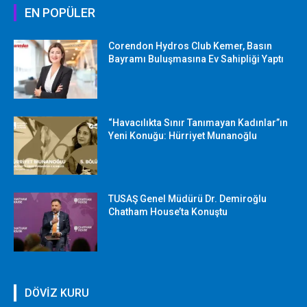
EN POPÜLER
Corendon Hydros Club Kemer, Basın
Bayramı Buluşmasına Ev Sahipliği Yaptı
“Havacılıkta Sınır Tanımayan Kadınlar”ın
Yeni Konuğu: Hürriyet Munanoğlu
TUSAŞ Genel Müdürü Dr. Demiroğlu
Chatham House’ta Konuştu
DÖVİZ KURU