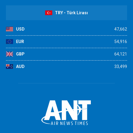
TRY - Türk Lirası
USD
47,662
EUR
54,916
GBP
64,121
AUD
33,499