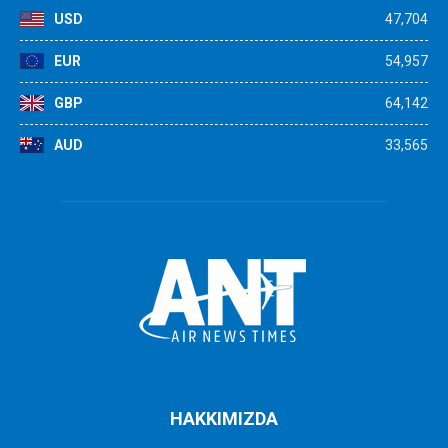
USD
47,704
EUR
54,957
GBP
64,142
AUD
33,565
HAKKIMIZDA