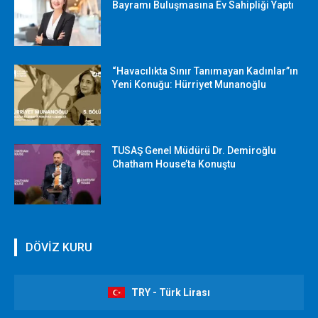
Bayramı Buluşmasına Ev Sahipliği Yaptı
“Havacılıkta Sınır Tanımayan Kadınlar”ın
Yeni Konuğu: Hürriyet Munanoğlu
TUSAŞ Genel Müdürü Dr. Demiroğlu
Chatham House’ta Konuştu
DÖVİZ KURU
TRY - Türk Lirası