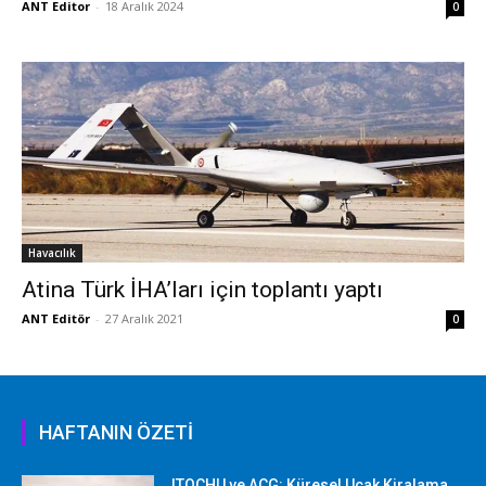
ANT Editor
-
18 Aralık 2024
0
Havacılık
Atina Türk İHA’ları için toplantı yaptı
ANT Editör
-
27 Aralık 2021
0
HAFTANIN ÖZETİ
ITOCHU ve ACG: Küresel Uçak Kiralama