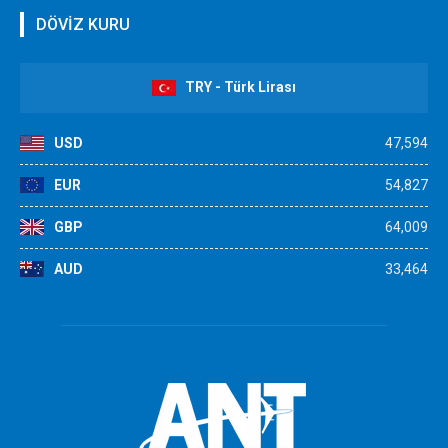
DÖVİZ KURU
TRY - Türk Lirası
USD
47,594
EUR
54,827
GBP
64,009
AUD
33,464