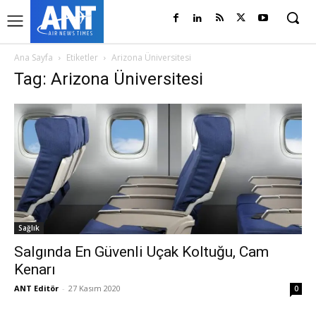
Ana Sayfa
Etiketler
Arizona Üniversitesi
Tag: Arizona Üniversitesi
Sağlık
Salgında En Güvenli Uçak Koltuğu, Cam
Kenarı
ANT Editör
-
27 Kasım 2020
0