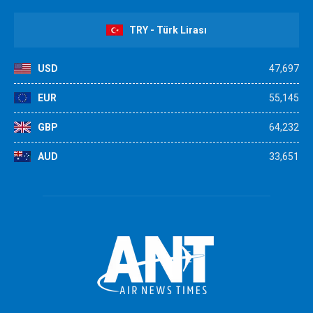
TRY - Türk Lirası
USD
47,697
EUR
55,145
GBP
64,232
AUD
33,651