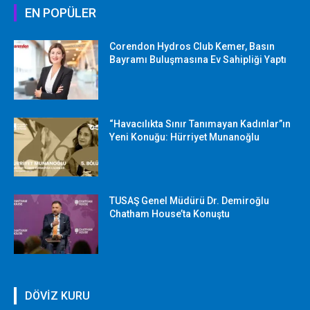
EN POPÜLER
Corendon Hydros Club Kemer, Basın
Bayramı Buluşmasına Ev Sahipliği Yaptı
“Havacılıkta Sınır Tanımayan Kadınlar”ın
Yeni Konuğu: Hürriyet Munanoğlu
TUSAŞ Genel Müdürü Dr. Demiroğlu
Chatham House’ta Konuştu
DÖVİZ KURU