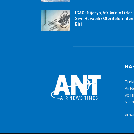
ICAO: Nijerya, Afrika’nın Lider
Sivil Havacılık Otoritelerinden
Biri
HA
Türki
AirN
ve i
siten
emai