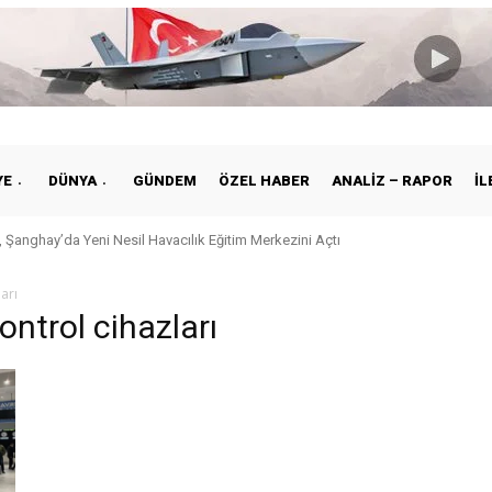
YE
DÜNYA
GÜNDEM
ÖZEL HABER
ANALIZ – RAPOR
İL
 Şanghay’da Yeni Nesil Havacılık Eğitim Merkezini Açtı
arı
ontrol cihazları