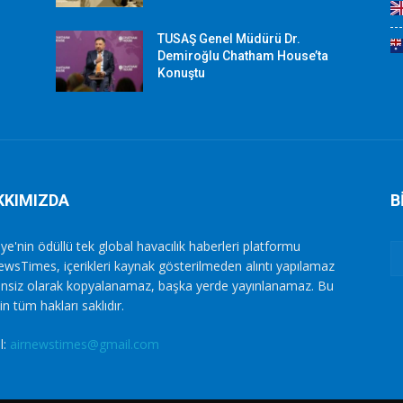
TUSAŞ Genel Müdürü Dr.
Demiroğlu Chatham House’ta
Konuştu
KKIMIZDA
B
ye'nin ödüllü tek global havacılık haberleri platformu
ewsTimes, içerikleri kaynak gösterilmeden alıntı yapılamaz
zinsiz olarak kopyalanamaz, başka yerde yayınlanamaz. Bu
in tüm hakları saklıdır.
l:
airnewstimes@gmail.com