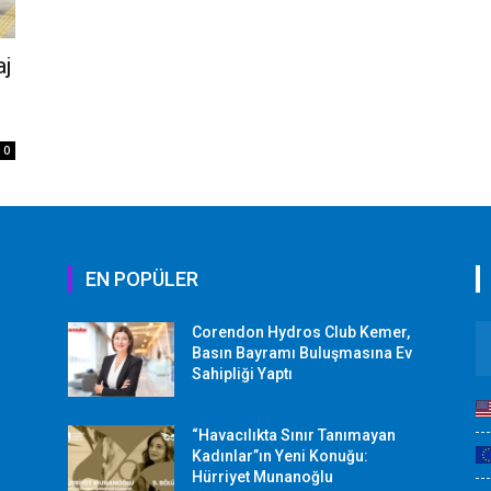
aj
0
EN POPÜLER
Corendon Hydros Club Kemer,
r
Basın Bayramı Buluşmasına Ev
Sahipliği Yaptı
“Havacılıkta Sınır Tanımayan
Kadınlar”ın Yeni Konuğu:
Hürriyet Munanoğlu