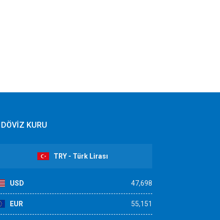
DÖVİZ KURU
TRY - Türk Lirası
USD
47,698
EUR
55,151