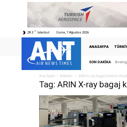
C
28.3
İstanbul
Cuma, 7 Ağustos 2026
ANASAYFA
TÜRKI
SON DAKIKA
Boeing,
Ana Sayfa
Etiketler
ARIN X-ray bagaj kontrol cihazl
Tag: ARIN X-ray bagaj k