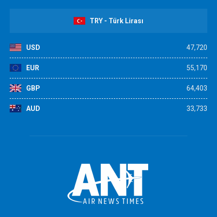
TRY - Türk Lirası
USD
47,720
EUR
55,170
GBP
64,403
AUD
33,733