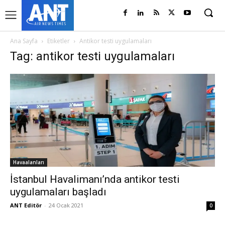
Ana Sayfa
Etiketler
Antikor testi uygulamaları
Tag: antikor testi uygulamaları
Havaalanları
İstanbul Havalimanı’nda antikor testi
uygulamaları başladı
ANT Editör
-
24 Ocak 2021
0