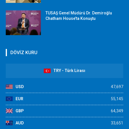
TUSAŞ Genel Müdürü Dr. Demiroğlu
Chatham House’ta Konuştu
DÖVİZ KURU
TRY - Türk Lirası
USD
47,697
EUR
55,145
GBP
64,349
AUD
33,651