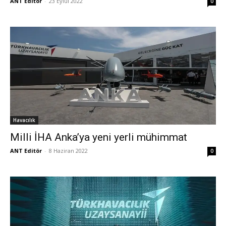
ANT Editör
-
23 Eylül 2022
0
Havacılık
Milli İHA Anka’ya yeni yerli mühimmat
ANT Editör
-
8 Haziran 2022
0