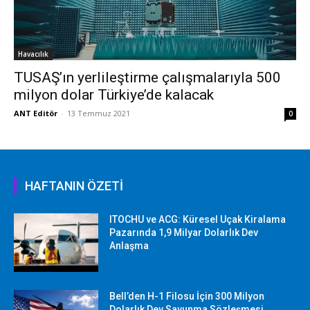
Havacılık
TUSAŞ’ın yerlileştirme çalışmalarıyla 500
milyon dolar Türkiye’de kalacak
ANT Editör
-
13 Temmuz 2021
0
HAFTANIN ÖZETİ
ITOCHU ve ACG: Küresel Uçak Kiralama
Pazarında 1,9 Milyar Dolarlık Dev
Anlaşma
Bell’den H-1 Filosu İçin 300 Milyon
Dolarlık Dev Savunma Sözleşmesi