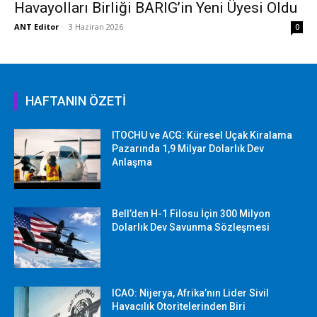
Havayolları Birliği BARIG’in Yeni Üyesi Oldu
ANT Editor
-
3 Haziran 2026
0
HAFTANIN ÖZETİ
ITOCHU ve ACG: Küresel Uçak Kiralama
Pazarında 1,9 Milyar Dolarlık Dev
Anlaşma
Bell’den H-1 Filosu İçin 300 Milyon
Dolarlık Dev Savunma Sözleşmesi
ICAO: Nijerya, Afrika’nın Lider Sivil
Havacılık Otoritelerinden Biri