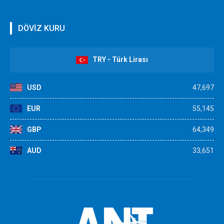
DÖVİZ KURU
TRY - Türk Lirası
USD
47,697
EUR
55,145
GBP
64,349
AUD
33,651