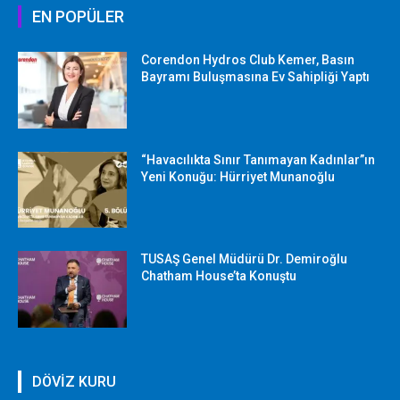
EN POPÜLER
Corendon Hydros Club Kemer, Basın
Bayramı Buluşmasına Ev Sahipliği Yaptı
“Havacılıkta Sınır Tanımayan Kadınlar”ın
Yeni Konuğu: Hürriyet Munanoğlu
TUSAŞ Genel Müdürü Dr. Demiroğlu
Chatham House’ta Konuştu
DÖVİZ KURU