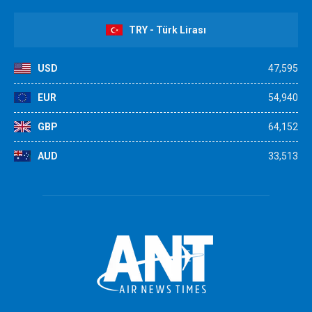
TRY - Türk Lirası
USD
47,595
EUR
54,940
GBP
64,152
AUD
33,513