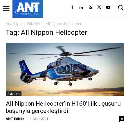
Ana Sayfa
Etiketler
All Nippon Helicopter
Tag: All Nippon Helicopter
Aviation
All Nippon Helicopter’in H160’i ilk uçuşunu
başarıyla gerçekleştirdi
ANT Editör
-
14 Ocak 2021
0