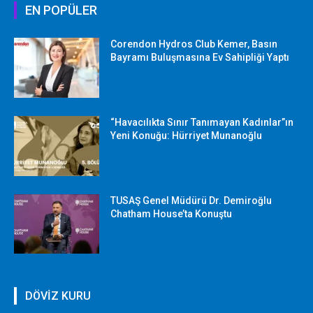
EN POPÜLER
Corendon Hydros Club Kemer, Basın
Bayramı Buluşmasına Ev Sahipliği Yaptı
“Havacılıkta Sınır Tanımayan Kadınlar”ın
Yeni Konuğu: Hürriyet Munanoğlu
TUSAŞ Genel Müdürü Dr. Demiroğlu
Chatham House’ta Konuştu
DÖVİZ KURU