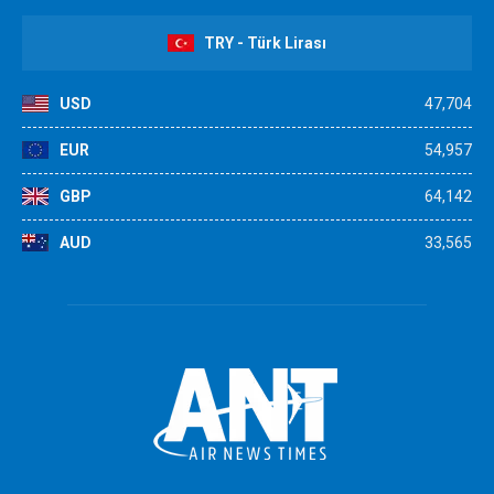
TRY - Türk Lirası
USD
47,704
EUR
54,957
GBP
64,142
AUD
33,565