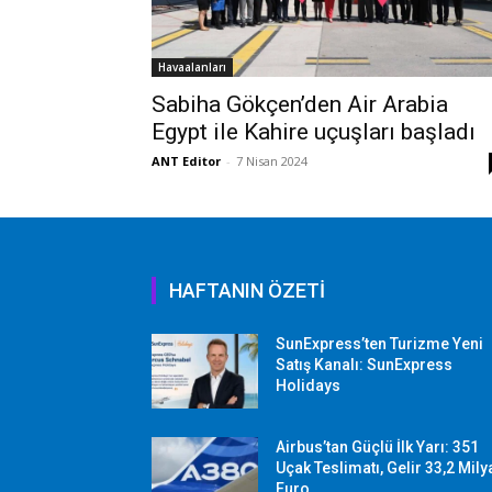
Havaalanları
Sabiha Gökçen’den Air Arabia
Egypt ile Kahire uçuşları başladı
ANT Editor
-
7 Nisan 2024
HAFTANIN ÖZETİ
SunExpress’ten Turizme Yeni
Satış Kanalı: SunExpress
Holidays
Airbus’tan Güçlü İlk Yarı: 351
Uçak Teslimatı, Gelir 33,2 Mily
Euro