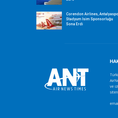
Corendon Airlines, Antalyasp
Stadyum İsim Sponsorluğu
Sona Erdi
HA
Türki
AirN
ve i
siten
emai