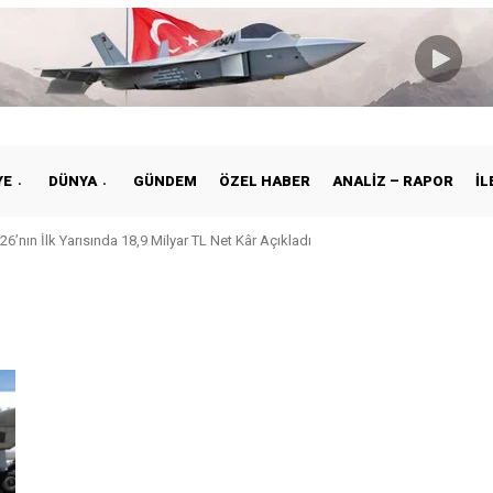
YE
DÜNYA
GÜNDEM
ÖZEL HABER
ANALIZ – RAPOR
İL
26’nın İlk Yarısında 18,9 Milyar TL Net Kâr Açıkladı