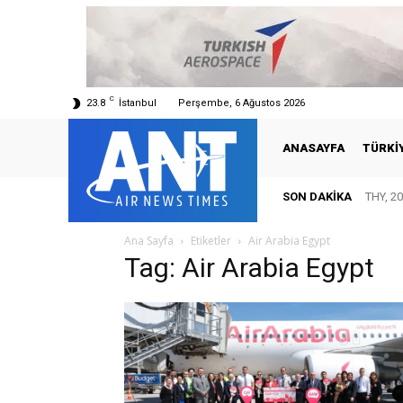
C
23.8
İstanbul
Perşembe, 6 Ağustos 2026
ANASAYFA
TÜRKI
SON DAKIKA
THY, 20
Ana Sayfa
Etiketler
Air Arabia Egypt
Tag: Air Arabia Egypt