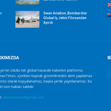
or
Swan Aviation, Bombardier
Global İş Jetini Filosundan
Ayırdı
KKIMIZDA
B
ye'nin ödüllü tek global havacılık haberleri platformu
ewsTimes, içerikleri kaynak gösterilmeden alıntı yapılamaz
zinsiz olarak kopyalanamaz, başka yerde yayınlanamaz. Bu
in tüm hakları saklıdır.
l:
airnewstimes@gmail.com