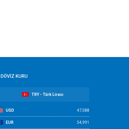
DÖVİZ KURU
TRY - Türk Lirası
USD
47,588
EUR
54,991