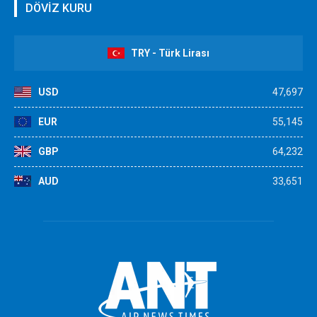
DÖVİZ KURU
TRY - Türk Lirası
USD
47,697
EUR
55,145
GBP
64,232
AUD
33,651