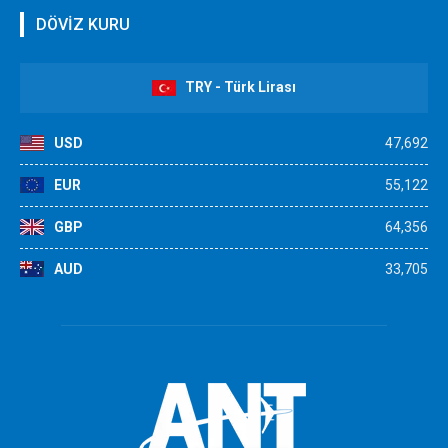
DÖVİZ KURU
TRY - Türk Lirası
USD
47,692
EUR
55,122
GBP
64,356
AUD
33,705