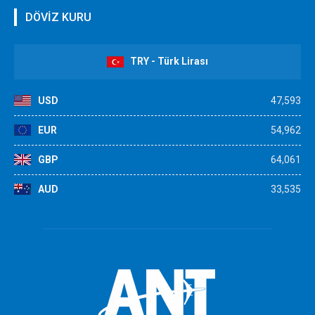
DÖVİZ KURU
TRY - Türk Lirası
USD
47,593
EUR
54,962
GBP
64,061
AUD
33,535