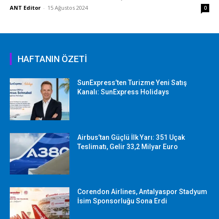
ANT Editor
-
15 Ağustos 2024
0
HAFTANIN ÖZETİ
SunExpress’ten Turizme Yeni Satış
Kanalı: SunExpress Holidays
Airbus’tan Güçlü İlk Yarı: 351 Uçak
Teslimatı, Gelir 33,2 Milyar Euro
Corendon Airlines, Antalyaspor Stadyum
İsim Sponsorluğu Sona Erdi