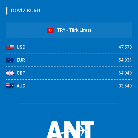
DÖVİZ KURU
TRY - Türk Lirası
USD
47,573
EUR
54,931
GBP
64,049
AUD
33,549