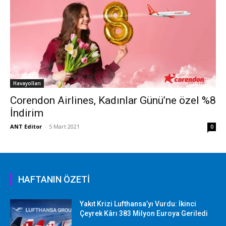
Havayolları
Corendon Airlines, Kadınlar Günü’ne özel %8
İndirim
ANT Editor
-
5 Mart 2021
0
HAFTANIN ÖZETİ
Yakıt Krizi Lufthansa’yı Vurdu: İkinci
Çeyrek Kârı 383 Milyon Euroya Geriledi