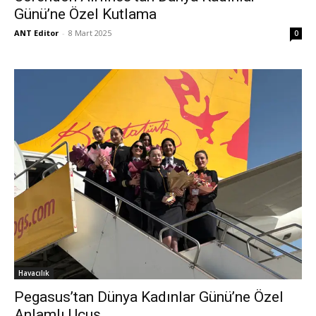
Günü’ne Özel Kutlama
ANT Editor
-
8 Mart 2025
0
Havacılık
Pegasus’tan Dünya Kadınlar Günü’ne Özel
Anlamlı Uçuş