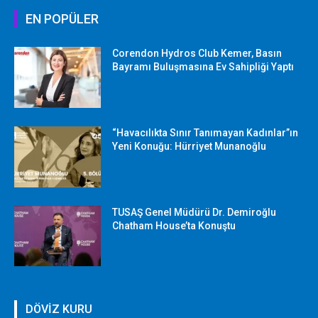
EN POPÜLER
Corendon Hydros Club Kemer, Basın
Bayramı Buluşmasına Ev Sahipliği Yaptı
“Havacılıkta Sınır Tanımayan Kadınlar”ın
Yeni Konuğu: Hürriyet Munanoğlu
TUSAŞ Genel Müdürü Dr. Demiroğlu
Chatham House’ta Konuştu
DÖVİZ KURU