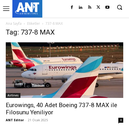
Ana Sayfa
Etiketler
737-8 MAX
Tag: 737-8 MAX
Airlines
Eurowings, 40 Adet Boeing 737-8 MAX ile
Filosunu Yeniliyor
ANT Editor
-
21 Ocak 2025
0