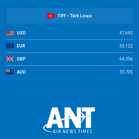
TRY - Türk Lirası
USD
47,692
EUR
55,122
GBP
64,356
AUD
33,705