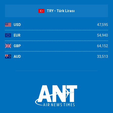
TRY - Türk Lirası
USD
47,595
EUR
54,940
GBP
64,152
AUD
33,513