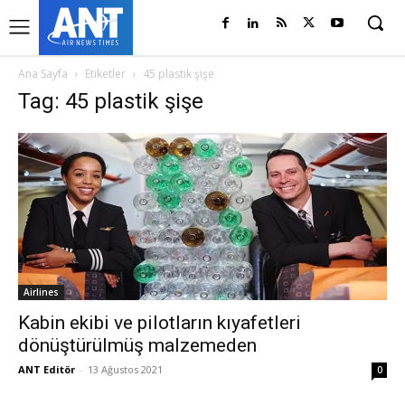
Ana Sayfa
Etiketler
45 plastik şişe
Tag: 45 plastik şişe
Airlines
Kabin ekibi ve pilotların kıyafetleri
dönüştürülmüş malzemeden
ANT Editör
-
13 Ağustos 2021
0