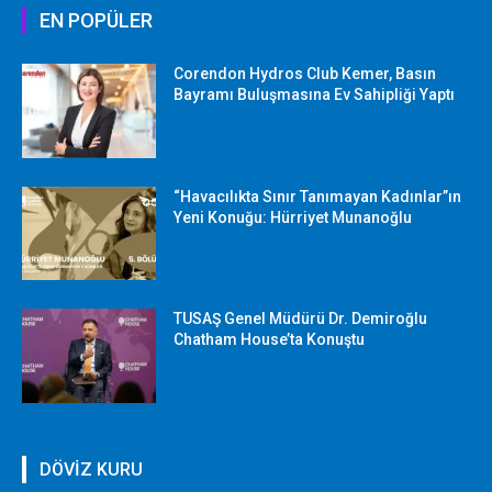
EN POPÜLER
Corendon Hydros Club Kemer, Basın
Bayramı Buluşmasına Ev Sahipliği Yaptı
“Havacılıkta Sınır Tanımayan Kadınlar”ın
Yeni Konuğu: Hürriyet Munanoğlu
TUSAŞ Genel Müdürü Dr. Demiroğlu
Chatham House’ta Konuştu
DÖVİZ KURU