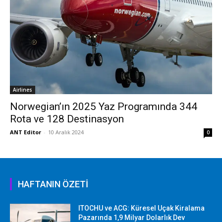
Airlines
Norwegian’ın 2025 Yaz Programında 344
Rota ve 128 Destinasyon
ANT Editor
-
10 Aralık 2024
0
HAFTANIN ÖZETİ
ITOCHU ve ACG: Küresel Uçak Kiralama
Pazarında 1,9 Milyar Dolarlık Dev