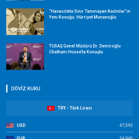
“Havacılıkta Sınır Tanımayan Kadınlar”ın
Yeni Konuğu: Hürriyet Munanoğlu
TUSAŞ Genel Müdürü Dr. Demiroğlu
Chatham House’ta Konuştu
DÖVİZ KURU
TRY - Türk Lirası
USD
47,595
EUR
54,940