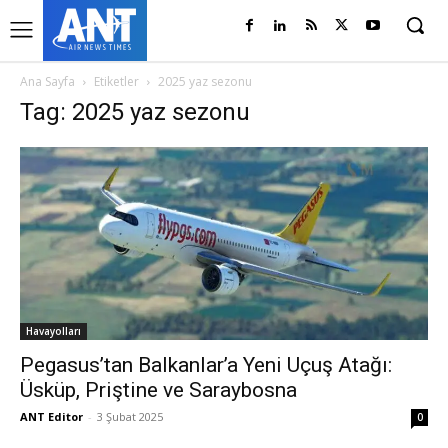
Ana Sayfa
Etiketler
2025 yaz sezonu
Tag: 2025 yaz sezonu
Havayolları
Pegasus’tan Balkanlar’a Yeni Uçuş Atağı:
Üsküp, Priştine ve Saraybosna
ANT Editor
-
3 Şubat 2025
0