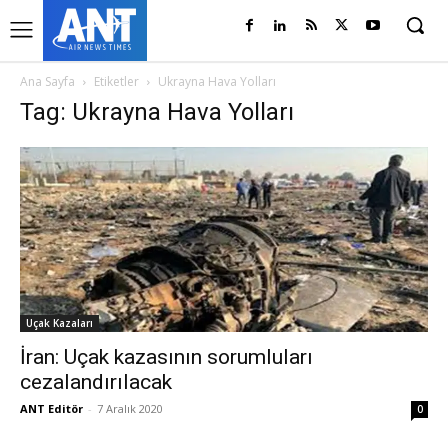
Ana Sayfa
Etiketler
Ukrayna Hava Yolları
Tag: Ukrayna Hava Yolları
Uçak Kazaları
İran: Uçak kazasının sorumluları
cezalandırılacak
ANT Editör
-
7 Aralık 2020
0