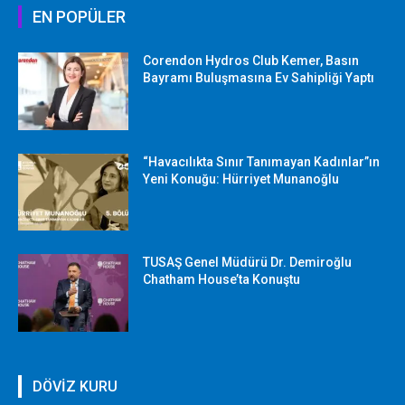
EN POPÜLER
Corendon Hydros Club Kemer, Basın
Bayramı Buluşmasına Ev Sahipliği Yaptı
“Havacılıkta Sınır Tanımayan Kadınlar”ın
Yeni Konuğu: Hürriyet Munanoğlu
TUSAŞ Genel Müdürü Dr. Demiroğlu
Chatham House’ta Konuştu
DÖVİZ KURU