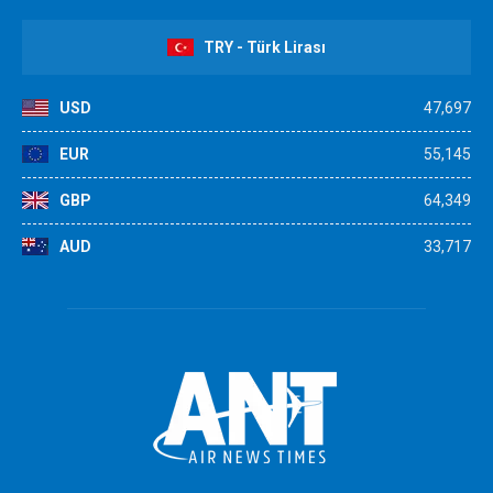
TRY - Türk Lirası
USD
47,697
EUR
55,145
GBP
64,349
AUD
33,717