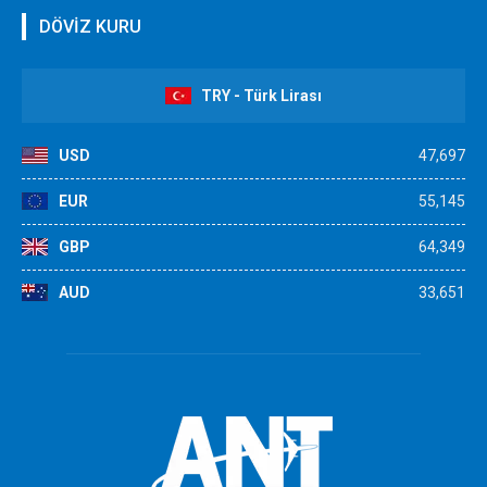
DÖVİZ KURU
TRY - Türk Lirası
USD
47,697
EUR
55,145
GBP
64,349
AUD
33,651