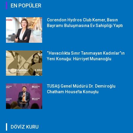
EN POPÜLER
Corendon Hydros Club Kemer, Basın
Bayramı Buluşmasına Ev Sahipliği Yaptı
“Havacılıkta Sınır Tanımayan Kadınlar”ın
Yeni Konuğu: Hürriyet Munanoğlu
TUSAŞ Genel Müdürü Dr. Demiroğlu
Chatham House’ta Konuştu
DÖVİZ KURU