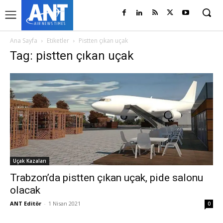
Ana Sayfa
Etiketler
Pistten çıkan uçak
Tag: pistten çıkan uçak
Uçak Kazaları
Trabzon’da pistten çıkan uçak, pide salonu
olacak
ANT Editör
-
1 Nisan 2021
0