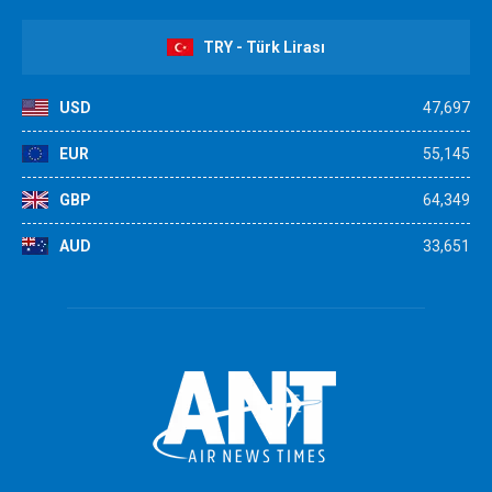
TRY - Türk Lirası
USD
47,697
EUR
55,145
GBP
64,349
AUD
33,651