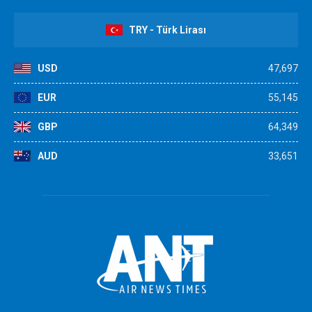
TRY - Türk Lirası
USD
47,697
EUR
55,145
GBP
64,349
AUD
33,651