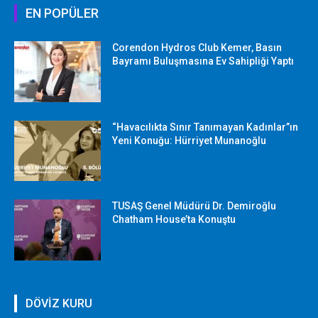
EN POPÜLER
Corendon Hydros Club Kemer, Basın
Bayramı Buluşmasına Ev Sahipliği Yaptı
“Havacılıkta Sınır Tanımayan Kadınlar”ın
Yeni Konuğu: Hürriyet Munanoğlu
TUSAŞ Genel Müdürü Dr. Demiroğlu
Chatham House’ta Konuştu
DÖVİZ KURU