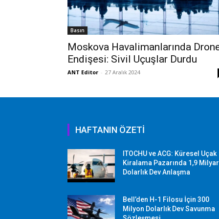
Basın
Moskova Havalimanlarında Dron
Endişesi: Sivil Uçuşlar Durdu
ANT Editor
-
27 Aralık 2024
HAFTANIN ÖZETİ
ITOCHU ve ACG: Küresel Uçak
Kiralama Pazarında 1,9 Milya
Dolarlık Dev Anlaşma
Bell’den H-1 Filosu İçin 300
Milyon Dolarlık Dev Savunma
Sözleşmesi