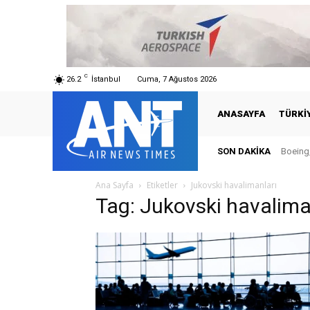
C
26.2
İstanbul
Cuma, 7 Ağustos 2026
ANASAYFA
TÜRKI
SON DAKIKA
Boeing,
Ana Sayfa
Etiketler
Jukovski havalimanları
Tag: Jukovski havalima