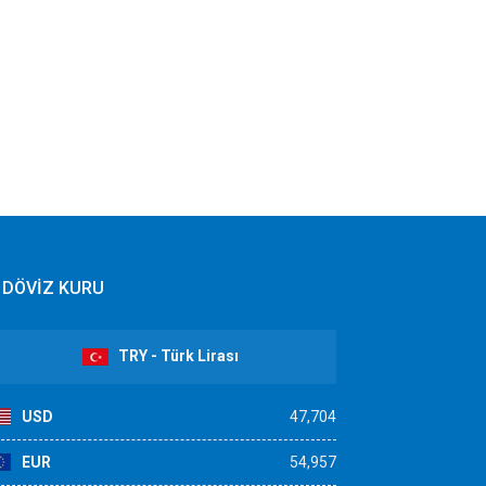
DÖVİZ KURU
TRY - Türk Lirası
USD
47,704
EUR
54,957