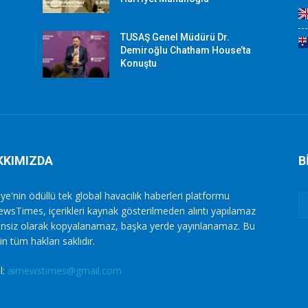
TUSAŞ Genel Müdürü Dr.
Demiroğlu Chatham House’ta
Konuştu
KKIMIZDA
B
ye'nin ödüllü tek global havacılık haberleri platformu
ewsTimes, içerikleri kaynak gösterilmeden alıntı yapılamaz
zinsiz olarak kopyalanamaz, başka yerde yayınlanamaz. Bu
in tüm hakları saklıdır.
l:
airnewstimes@gmail.com