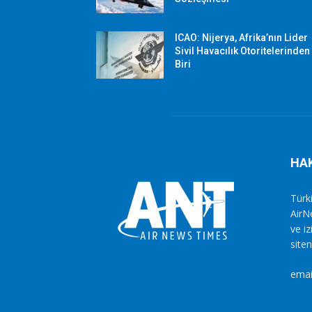
ICAO: Nijerya, Afrika’nın Lider
Sivil Havacılık Otoritelerinden
Biri
HA
Türki
AirN
ve i
siten
emai