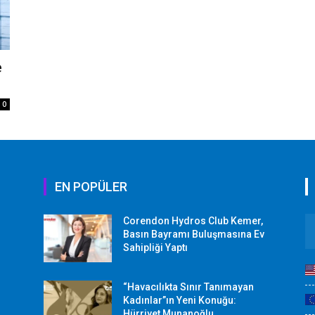
e
0
EN POPÜLER
Corendon Hydros Club Kemer,
r
Basın Bayramı Buluşmasına Ev
Sahipliği Yaptı
“Havacılıkta Sınır Tanımayan
Kadınlar”ın Yeni Konuğu:
Hürriyet Munanoğlu