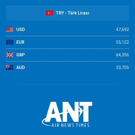
TRY - Türk Lirası
USD
47,692
EUR
55,122
GBP
64,356
AUD
33,705