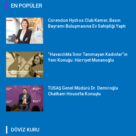
EN POPÜLER
Corendon Hydros Club Kemer, Basın
Bayramı Buluşmasına Ev Sahipliği Yaptı
“Havacılıkta Sınır Tanımayan Kadınlar”ın
Yeni Konuğu: Hürriyet Munanoğlu
TUSAŞ Genel Müdürü Dr. Demiroğlu
Chatham House’ta Konuştu
DÖVİZ KURU