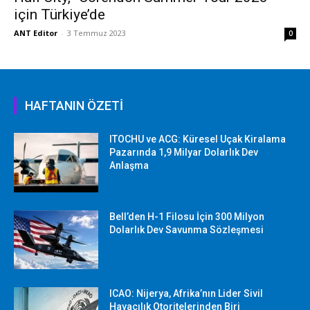
için Türkiye’de
ANT Editor
-
3 Temmuz 2023
0
HAFTANIN ÖZETİ
ITOCHU ve ACG: Küresel Uçak Kiralama
Pazarında 1,9 Milyar Dolarlık Dev
Anlaşma
Bell’den H-1 Filosu İçin 300 Milyon
Dolarlık Dev Savunma Sözleşmesi
ICAO: Nijerya, Afrika’nın Lider Sivil
Havacılık Otoritelerinden Biri