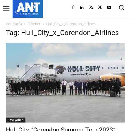
Ana Sayfa
Etiketler
Hull_City_x_Corendon_Airlines
Tag: Hull_City_x_Corendon_Airlines
Havayolları
Hull City, “Corendon Summer Tour 2023”