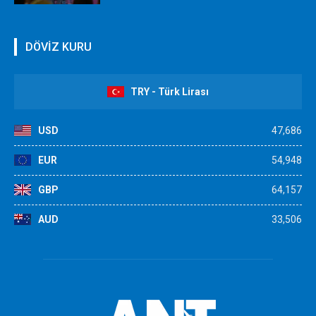
DÖVİZ KURU
TRY - Türk Lirası
USD
47,686
EUR
54,948
GBP
64,157
AUD
33,506