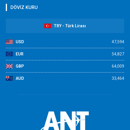
DÖVİZ KURU
TRY - Türk Lirası
USD
47,594
EUR
54,827
GBP
64,009
AUD
33,464