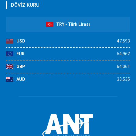
DÖVİZ KURU
TRY - Türk Lirası
USD
47,593
EUR
54,962
GBP
64,061
AUD
33,535