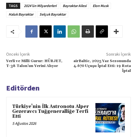
TAGS
2024’ün Milyarderleri
Bayraktar Ailesi
Elon Musk
Haluk Bayraktar
Selçuk Bayraktar
Önceki İçerik
Sonraki İçerik
Yerli ve Milli Gurur: HÜRJET,
airBaltic, 2025 Yaz Sezonunda
T-38 Talon’un Yerini Alıyor
4.670 Uçuşu İptal Etti: 19 Rota
İptal
Editörden
Türkiye’nin İlk Astronotu Alper
Gezeravcı Tuğgeneralliğe Terfi
Etti
5 Ağustos 2026